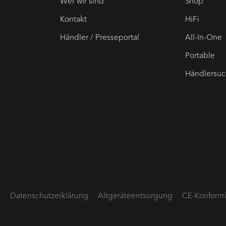
Wer wir sind
Shop
Kontakt
HiFi
Händler / Presseportal
All-In-One
Portable
Händlersu
B
Datenschutz­erklärung
Altgeräte­entsorgung
CE-Konformi