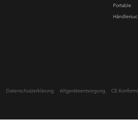
Portable
Händlersu
B
Datenschutz­erklärung
Altgeräte­entsorgung
CE-Konformi