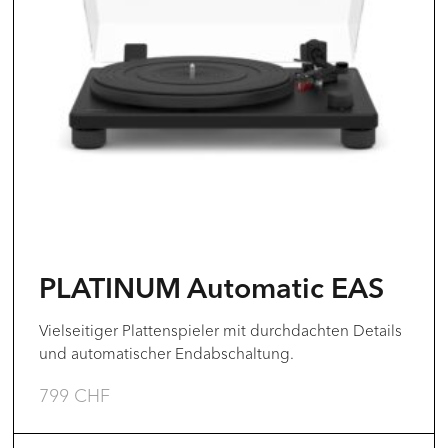
Varianten
auf.
Die
Optionen
können
auf
der
Produktseite
gewählt
PLATINUM Automatic EAS
werden
Vielseitiger Plattenspieler mit durchdachten Details
und automatischer Endabschaltung.
799
CHF
Dieses