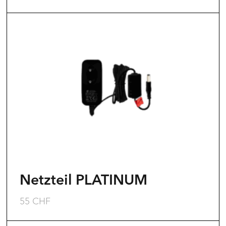
werden
Netzteil PLATINUM
55
CHF