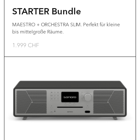
der
STARTER Bundle
Produktseite
gewählt
MAESTRO + ORCHESTRA SLIM. Perfekt für kleine
bis mittelgroße Räume.
werden
1.999
CHF
Dieses
Produkt
weist
mehrere
Varianten
auf.
Die
Optionen
können