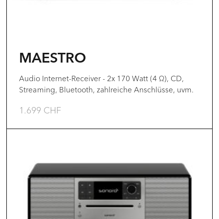
Optionen
können
auf
der
MAESTRO
Produktseite
gewählt
Audio Internet-Receiver - 2x 170 Watt (4 Ω), CD,
Streaming, Bluetooth, zahlreiche Anschlüsse, uvm.
werden
1.699
CHF
Dieses
Produkt
weist
mehrere
Varianten
auf.
Die