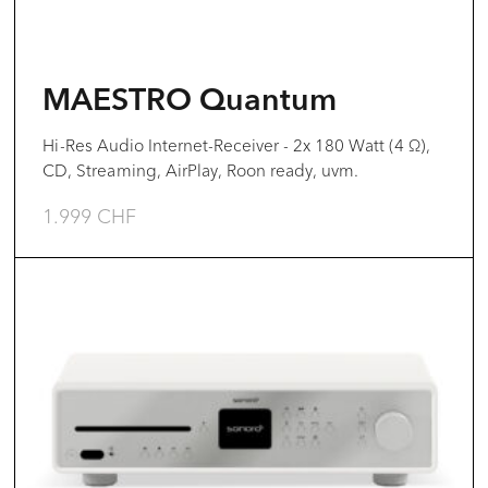
können
auf
der
MAESTRO Quantum
Produktseite
gewählt
Hi-Res Audio Internet-Receiver - 2x 180 Watt (4 Ω),
CD, Streaming, AirPlay, Roon ready, uvm.
werden
1.999
CHF
Dieses
Produkt
weist
mehrere
Varianten
auf.
Die