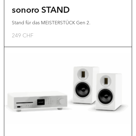
sonoro STAND
Stand für das MEISTERSTÜCK Gen 2.
249
CHF
Dieses
Produkt
weist
mehrere
Varianten
auf.
Die
Optionen
können
auf