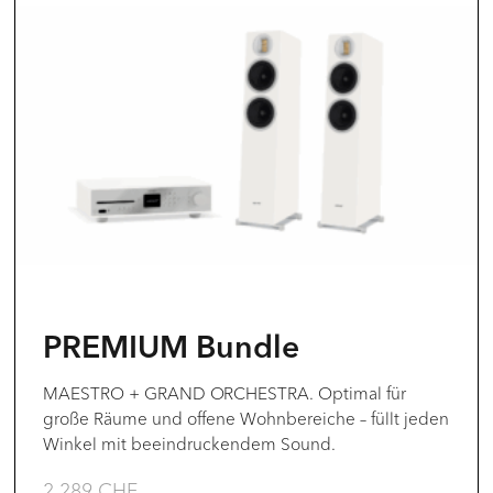
Produkt
weist
mehrere
Varianten
auf.
Die
Optionen
können
auf
der
PREMIUM Bundle
Produktseite
gewählt
MAESTRO + GRAND ORCHESTRA. Optimal für
große Räume und offene Wohnbereiche – füllt jeden
werden
Winkel mit beeindruckendem Sound.
2.289
CHF