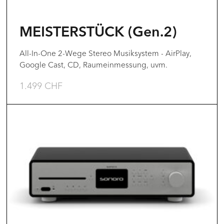
auf
der
MEISTERSTÜCK (Gen.2)
Produktseite
gewählt
All-In-One 2-Wege Stereo Musiksystem - AirPlay,
Google Cast, CD, Raumeinmessung, uvm.
werden
1.499
CHF
Dieses
Produkt
weist
mehrere
Varianten
auf.
Die
Optionen