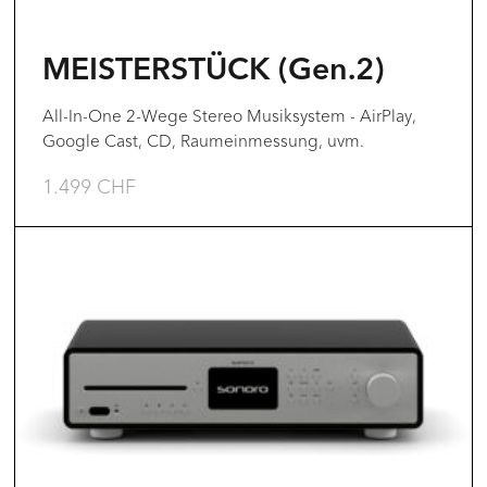
auf
der
MEISTERSTÜCK (Gen.2)
Produktseite
gewählt
All-In-One 2-Wege Stereo Musiksystem - AirPlay,
Google Cast, CD, Raumeinmessung, uvm.
werden
1.499
CHF
Dieses
Produkt
weist
mehrere
Varianten
auf.
Die
Optionen