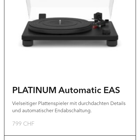
Varianten
auf.
Die
Optionen
können
auf
der
Produktseite
gewählt
PLATINUM Automatic EAS
werden
Vielseitiger Plattenspieler mit durchdachten Details
und automatischer Endabschaltung.
799
CHF
Dieses