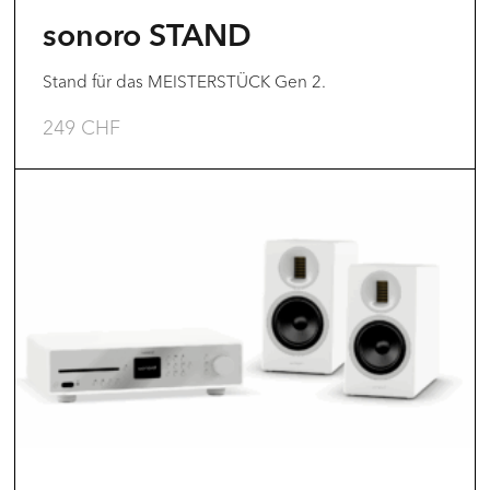
sonoro STAND
Stand für das MEISTERSTÜCK Gen 2.
249
CHF
Dieses
Produkt
weist
mehrere
Varianten
auf.
Die
Optionen
können
auf