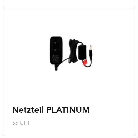
werden
Netzteil PLATINUM
55
CHF