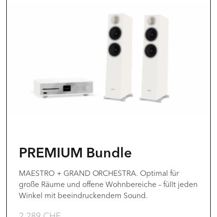
Produkt
weist
mehrere
Varianten
auf.
Die
Optionen
können
auf
der
PREMIUM Bundle
Produktseite
gewählt
MAESTRO + GRAND ORCHESTRA. Optimal für
große Räume und offene Wohnbereiche – füllt jeden
werden
Winkel mit beeindruckendem Sound.
2.289
CHF