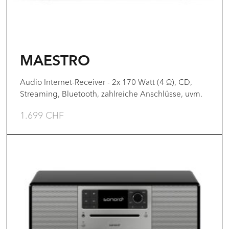
Optionen
können
auf
der
MAESTRO
Produktseite
gewählt
Audio Internet-Receiver - 2x 170 Watt (4 Ω), CD,
Streaming, Bluetooth, zahlreiche Anschlüsse, uvm.
werden
1.699
CHF
Dieses
Produkt
weist
mehrere
Varianten
auf.
Die