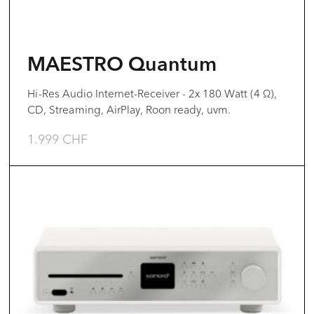
können
auf
der
MAESTRO Quantum
Produktseite
gewählt
Hi-Res Audio Internet-Receiver - 2x 180 Watt (4 Ω),
CD, Streaming, AirPlay, Roon ready, uvm.
werden
1.999
CHF
Dieses
Produkt
weist
mehrere
Varianten
auf.
Die