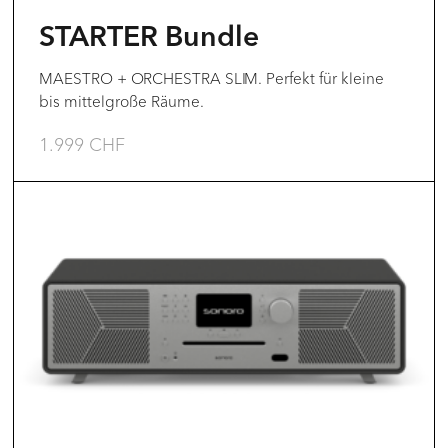
der
STARTER Bundle
Produktseite
gewählt
MAESTRO + ORCHESTRA SLIM. Perfekt für kleine
bis mittelgroße Räume.
werden
1.999
CHF
Dieses
Produkt
weist
mehrere
Varianten
auf.
Die
Optionen
können